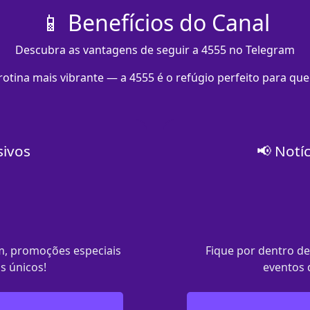
📱 Benefícios do Canal
Descubra as vantagens de seguir a 4555 no Telegram
rotina mais vibrante — a 4555 é o refúgio perfeito para quem
sivos
📢 Notí
m, promoções especiais
Fique por dentro d
s únicos!
eventos 