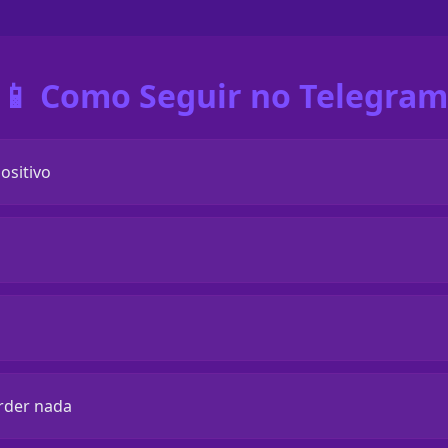
📱 Como Seguir no Telegram
ositivo
erder nada