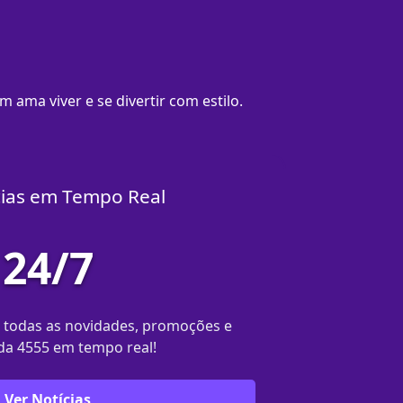
 ama viver e se divertir com estilo.
cias em Tempo Real
24/7
e todas as novidades, promoções e
da 4555 em tempo real!
Ver Notícias