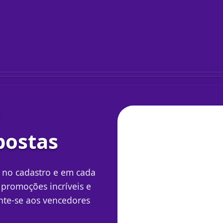
postas
 no cadastro e em cada
 promoções incríveis e
unte-se aos vencedores