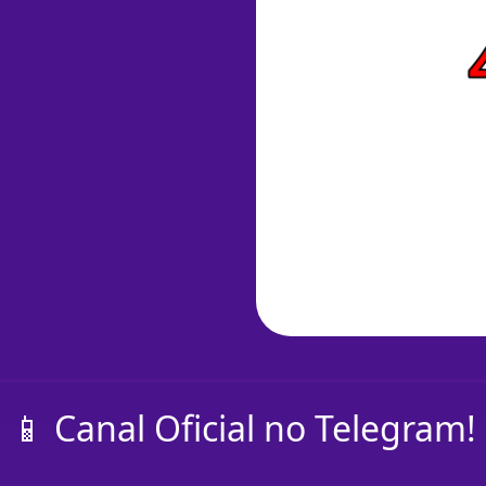
📱 Canal Oficial no Telegram!