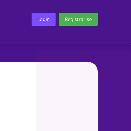
Login
Registrar-se