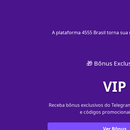
A plataforma 4555 Brasil torna sua 
🎁 Bônus Exclu
VIP
Receba bônus exclusivos do Telegra
e códigos promocionai
Ver Bônus