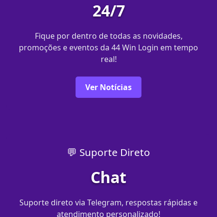
24/7
Fique por dentro de todas as novidades,
promoções e eventos da 44 Win Login em tempo
real!
Ver Notícias
💬 Suporte Direto
Chat
Suporte direto via Telegram, respostas rápidas e
atendimento personalizado!