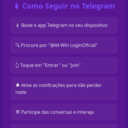
📱 Como Seguir no Telegram
📱 Baixe o app Telegram no seu dispositivo
🔍 Procure por "@44 Win LoginOficial"
👆 Toque em "Entrar" ou "Join"
🔔 Ative as notificações para não perder
nada
💬 Participe das conversas e interaja