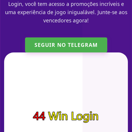
Login, você tem acesso a promoções incríveis e
uma experiência de jogo inigualável. Junte-se aos
vencedores agora!
SEGUIR NO TELEGRAM