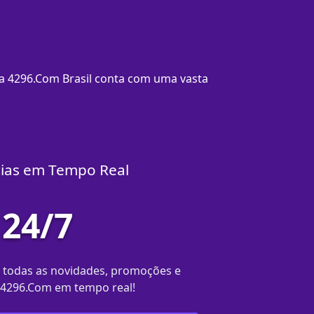
a 4296.Com Brasil conta com uma vasta
cias em Tempo Real
24/7
e todas as novidades, promoções e
 4296.Com em tempo real!