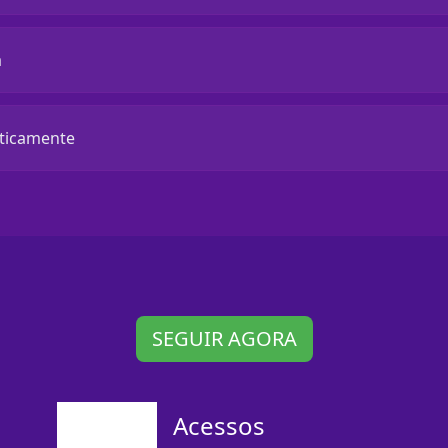
a
aticamente
SEGUIR AGORA
Acessos