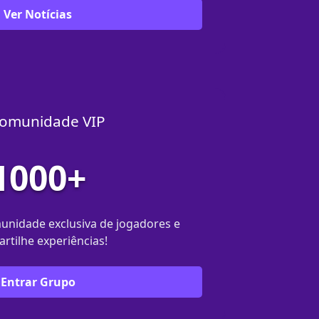
Ver Notícias
Comunidade VIP
1000+
unidade exclusiva de jogadores e
rtilhe experiências!
Entrar Grupo