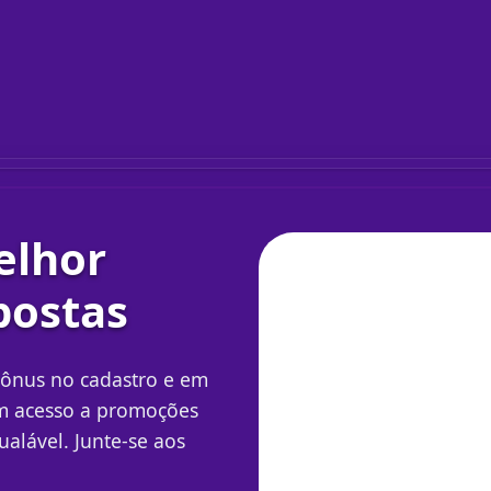
elhor
postas
bônus no cadastro e em
em acesso a promoções
ualável. Junte-se aos