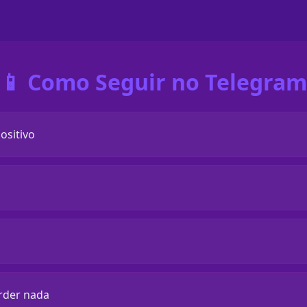
📱 Como Seguir no Telegram
ositivo
erder nada