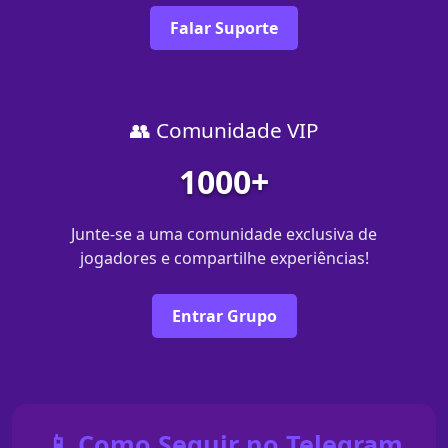
Falar Suporte
👥 Comunidade VIP
1000+
Junte-se a uma comunidade exclusiva de
jogadores e compartilhe experiências!
Entrar Grupo
📱 Como Seguir no Telegram