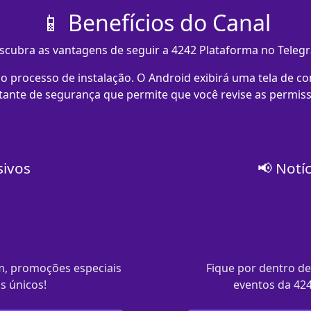
📱 Benefícios do Canal
scubra as vantagens de seguir a 4242 Plataforma no Teleg
 o processo de instalação. O Android exibirá uma tela de
ortante de segurança que permite que você revise as permis
sivos
📢 Notí
m, promoções especiais
Fique por dentro d
s únicos!
eventos da 42