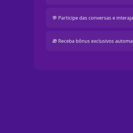
💬 Participe das conversas e interaj
🎁 Receba bônus exclusivos autom