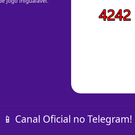
e jogo inigualável.
📱 Canal Oficial no Telegram!