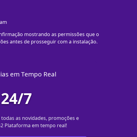
ram
 confirmação mostrando as permissões que o
sões antes de prosseguir com a instalação.
cias em Tempo Real
24/7
e todas as novidades, promoções e
42 Plataforma em tempo real!