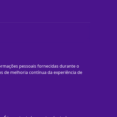
formações pessoais fornecidas durante o
ns de melhoria contínua da experiência de