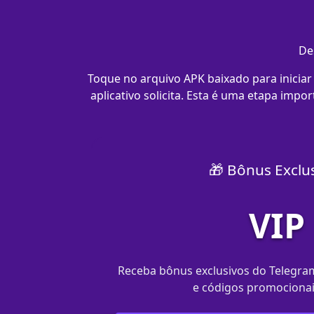
De
Toque no arquivo APK baixado para iniciar
aplicativo solicita. Esta é uma etapa imp
🎁 Bônus Exclu
VIP
Receba bônus exclusivos do Telegra
e códigos promocionai