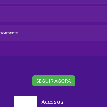
a
aticamente
SEGUIR AGORA
Acessos