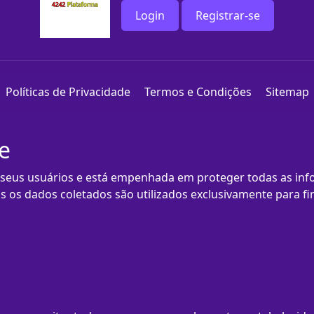
Login
Registrar-se
Políticas de Privacidade
Termos e Condições
Sitemap
de
e seus usuários e está empenhada em proteger todas as in
 os dados coletados são utilizados exclusivamente para fi