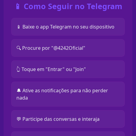
📱 Como Seguir no Telegram
📱 Baixe o app Telegram no seu dispositivo
🔍 Procure por "@4242Oficial"
👆 Toque em "Entrar" ou "Join"
🔔 Ative as notificações para não perder
nada
💬 Participe das conversas e interaja