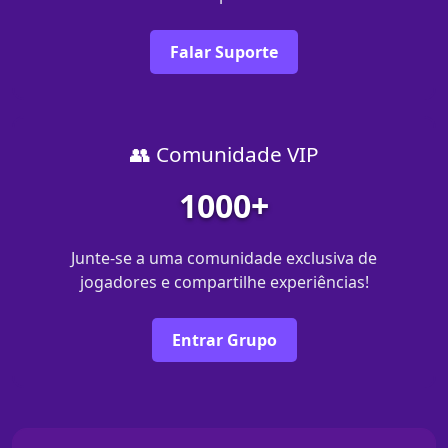
Falar Suporte
👥 Comunidade VIP
1000+
Junte-se a uma comunidade exclusiva de
jogadores e compartilhe experiências!
Entrar Grupo