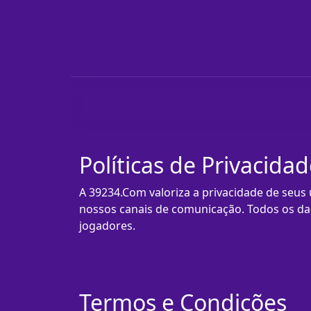
Políticas de Privacida
A 39234.Com valoriza a privacidade de seu
nossos canais de comunicação. Todos os dad
jogadores.
Termos e Condições