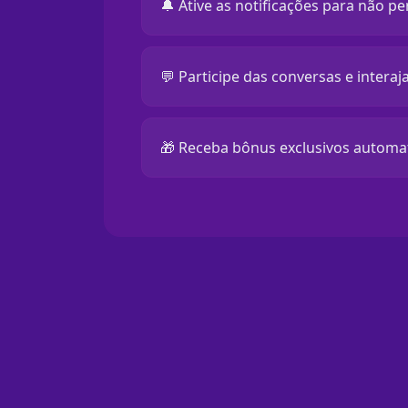
🔔 Ative as notificações para não p
💬 Participe das conversas e interaj
🎁 Receba bônus exclusivos autom