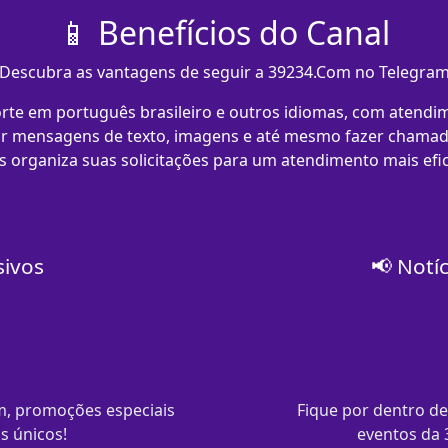
📱 Benefícios do Canal
Descubra as vantagens de seguir a 39234.Com no Telegra
orte em português brasileiro e outros idiomas, com atendim
nviar mensagens de texto, imagens e até mesmo fazer chama
ts organiza suas solicitações para um atendimento mais efic
sivos
📢 Notí
m, promoções especiais
Fique por dentro d
s únicos!
eventos da 