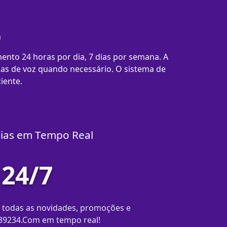
m
ento 24 horas por dia, 7 dias por semana. A
das de voz quando necessário. O sistema de
iente.
cias em Tempo Real
24/7
e todas as novidades, promoções e
39234.Com em tempo real!