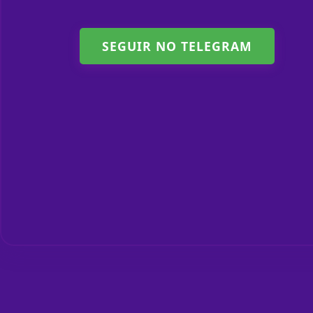
SEGUIR NO TELEGRAM