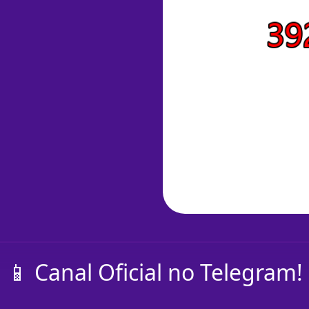
📱 Canal Oficial no Telegram!