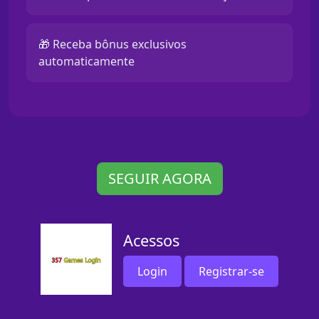
🎁 Receba bônus exclusivos
automaticamente
SEGUIR AGORA
Acessos
Login
Registrar-se