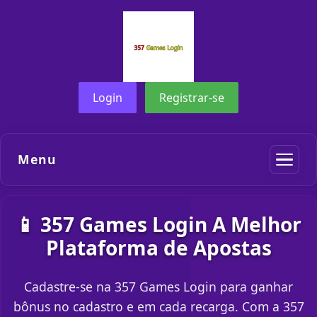
Login
Registrar-se
Menu
📱 357 Games Login A Melhor
Plataforma de Apostas
Cadastre-se na 357 Games Login para ganhar
bônus no cadastro e em cada recarga. Com a 357