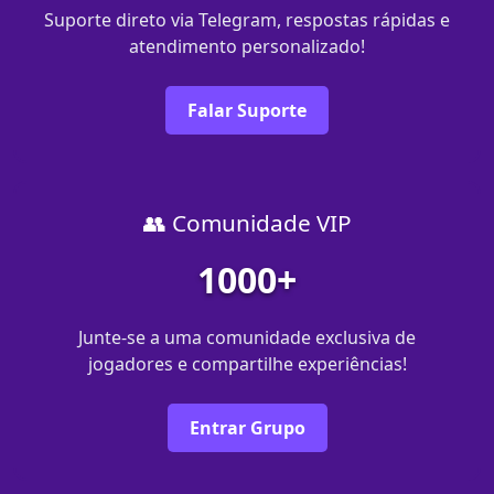
Suporte direto via Telegram, respostas rápidas e
atendimento personalizado!
Falar Suporte
👥 Comunidade VIP
1000+
Junte-se a uma comunidade exclusiva de
jogadores e compartilhe experiências!
Entrar Grupo