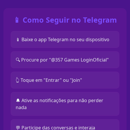
📱 Como Seguir no Telegram
📱 Baixe o app Telegram no seu dispositivo
🔍 Procure por "@357 Games LoginOficial"
👆 Toque em "Entrar" ou "Join"
🔔 Ative as notificações para não perder
nada
💬 Participe das conversas e interaja