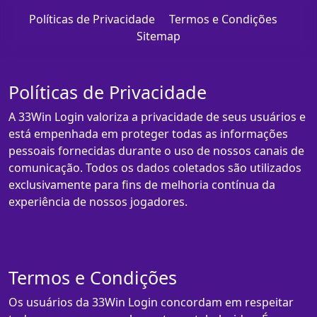
Políticas de Privacidade
Termos e Condições
Sitemap
Políticas de Privacidade
A 33Win Login valoriza a privacidade de seus usuários e
está empenhada em proteger todas as informações
pessoais fornecidas durante o uso de nossos canais de
comunicação. Todos os dados coletados são utilizados
exclusivamente para fins de melhoria contínua da
experiência de nossos jogadores.
Termos e Condições
Os usuários da 33Win Login concordam em respeitar