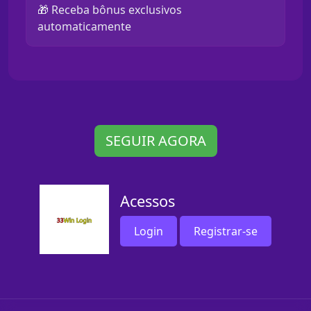
🎁 Receba bônus exclusivos
automaticamente
SEGUIR AGORA
Acessos
Login
Registrar-se