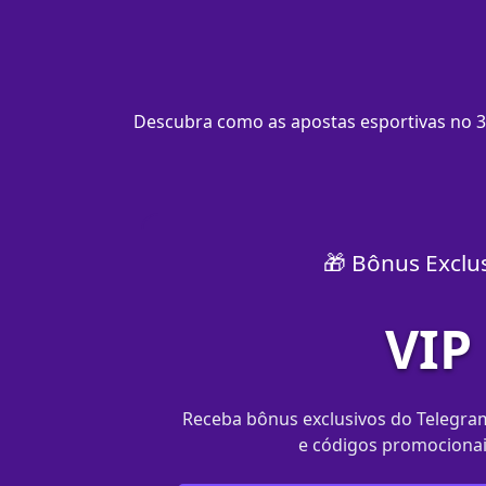
Descubra como as apostas esportivas no
🎁 Bônus Exclu
VIP
Receba bônus exclusivos do Telegra
e códigos promocionai