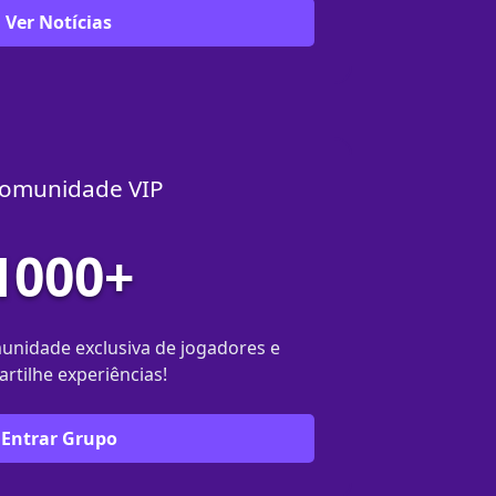
Ver Notícias
Comunidade VIP
1000+
unidade exclusiva de jogadores e
rtilhe experiências!
Entrar Grupo