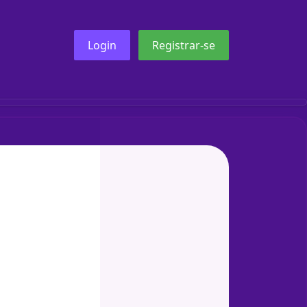
Login
Registrar-se