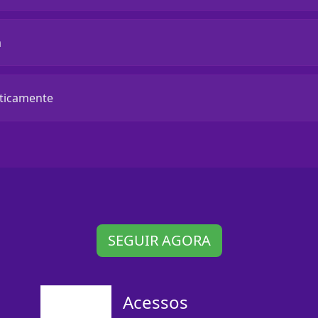
a
aticamente
SEGUIR AGORA
Acessos