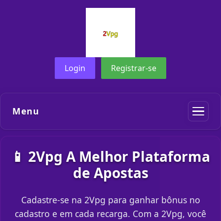
Login
Registrar-se
Menu
📱 2Vpg A Melhor Plataforma
de Apostas
Cadastre-se na 2Vpg para ganhar bônus no
cadastro e em cada recarga. Com a 2Vpg, você