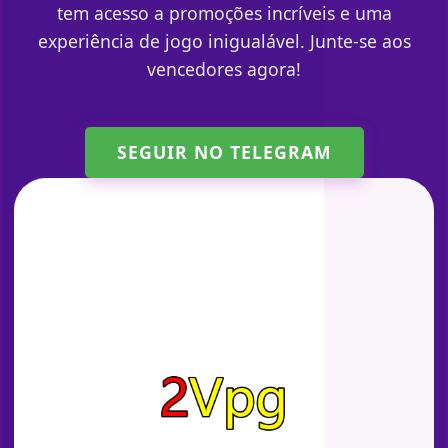
tem acesso a promoções incríveis e uma
experiência de jogo inigualável. Junte-se aos
vencedores agora!
SEGUIR NO TELEGRAM