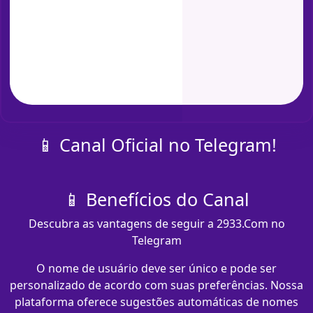
📱 Canal Oficial no Telegram!
📱 Benefícios do Canal
Descubra as vantagens de seguir a 2933.Com no
Telegram
O nome de usuário deve ser único e pode ser
personalizado de acordo com suas preferências. Nossa
plataforma oferece sugestões automáticas de nomes