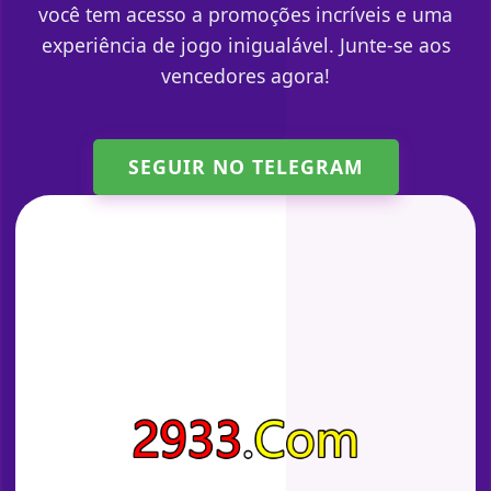
você tem acesso a promoções incríveis e uma
experiência de jogo inigualável. Junte-se aos
vencedores agora!
SEGUIR NO TELEGRAM