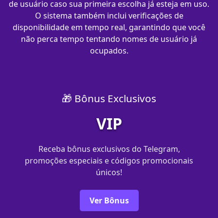
de usuário caso sua primeira escolha já esteja em uso.
O sistema também inclui verificações de
disponibilidade em tempo real, garantindo que você
não perca tempo tentando nomes de usuário já
ocupados.
🎁 Bônus Exclusivos
VIP
Receba bônus exclusivos do Telegram,
promoções especiais e códigos promocionais
únicos!
Ver Bônus