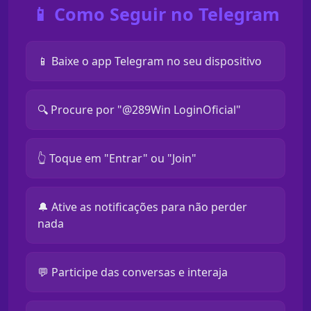
📱 Como Seguir no Telegram
📱 Baixe o app Telegram no seu dispositivo
🔍 Procure por "@289Win LoginOficial"
👆 Toque em "Entrar" ou "Join"
🔔 Ative as notificações para não perder
nada
💬 Participe das conversas e interaja