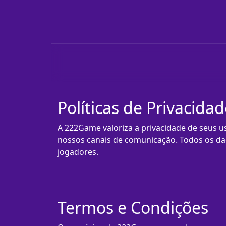
Políticas de Privacida
A 222Game valoriza a privacidade de seus 
nossos canais de comunicação. Todos os dad
jogadores.
Termos e Condições