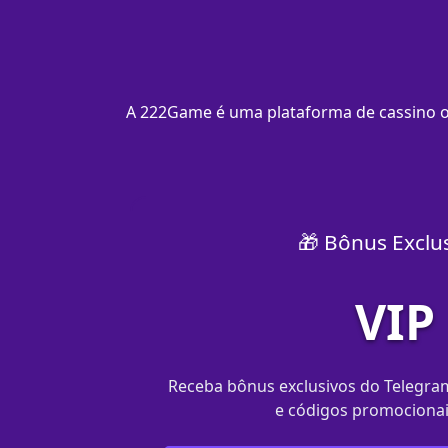
A 222Game é uma plataforma de cassino on
🎁 Bônus Exclu
VIP
Receba bônus exclusivos do Telegra
e códigos promocionai