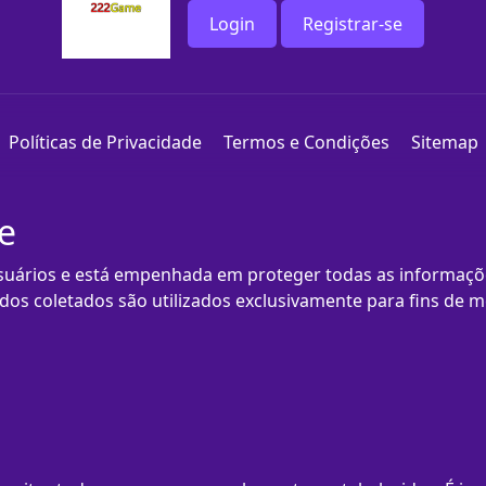
Login
Registrar-se
Políticas de Privacidade
Termos e Condições
Sitemap
de
usuários e está empenhada em proteger todas as informaçõ
os coletados são utilizados exclusivamente para fins de m