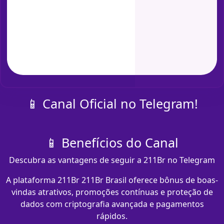
📱 Canal Oficial no Telegram!
📱 Benefícios do Canal
Descubra as vantagens de seguir a 211Br no Telegram
A plataforma 211Br 211Br Brasil oferece bônus de boas-
vindas atrativos, promoções contínuas e proteção de
dados com criptografia avançada e pagamentos
rápidos.