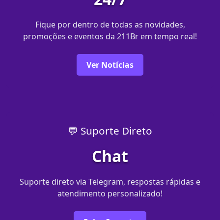
Fique por dentro de todas as novidades,
promoções e eventos da 211Br em tempo real!
Ver Notícias
💬 Suporte Direto
Chat
Suporte direto via Telegram, respostas rápidas e
atendimento personalizado!