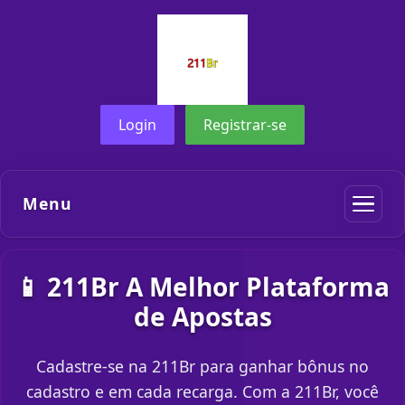
Login
Registrar-se
Menu
📱 211Br A Melhor Plataforma
de Apostas
Cadastre-se na 211Br para ganhar bônus no
cadastro e em cada recarga. Com a 211Br, você