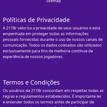
Sitemap
Políticas de Privacidade
A 211Br valoriza a privacidade de seus usuários e está
empenhada em proteger todas as informações
pessoais fornecidas durante o uso de nossos canais de
comunicação. Todos os dados coletados são utilizados
exclusivamente para fins de melhoria contínua da
experiência de nossos jogadores.
Termos e Condições
Os usuários da 211Br concordam em respeitar todas as
regras e regulamentos estabelecidos. É importante ler
e entender todos os termos antes de participar de