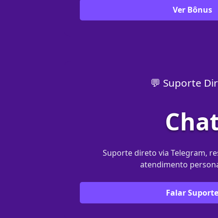
Ver Bônus
💬 Suporte Di
Cha
Suporte direto via Telegram, r
atendimento persona
Falar Suport