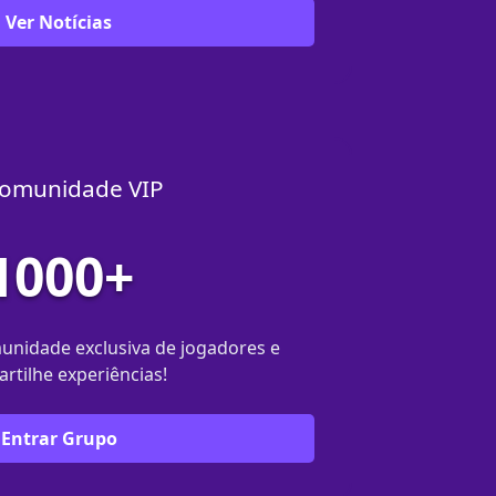
Ver Notícias
Comunidade VIP
1000+
unidade exclusiva de jogadores e
rtilhe experiências!
Entrar Grupo