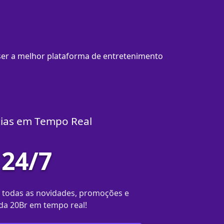
a ser a melhor plataforma de entretenimento
cias em Tempo Real
24/7
e todas as novidades, promoções e
da 20Br em tempo real!