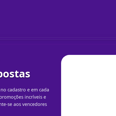
postas
 no cadastro e em cada
promoções incríveis e
unte-se aos vencedores