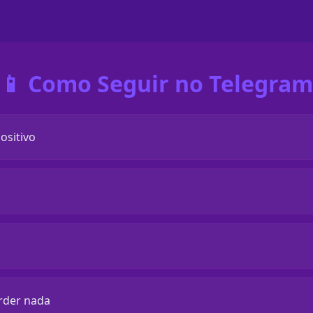
📱 Como Seguir no Telegram
ositivo
erder nada