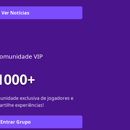
Ver Notícias
Comunidade VIP
1000+
unidade exclusiva de jogadores e
rtilhe experiências!
Entrar Grupo