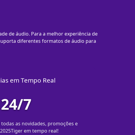
ade de áudio. Para a melhor experiência de
suporta diferentes formatos de áudio para
cias em Tempo Real
24/7
e todas as novidades, promoções e
 2025Tiger em tempo real!