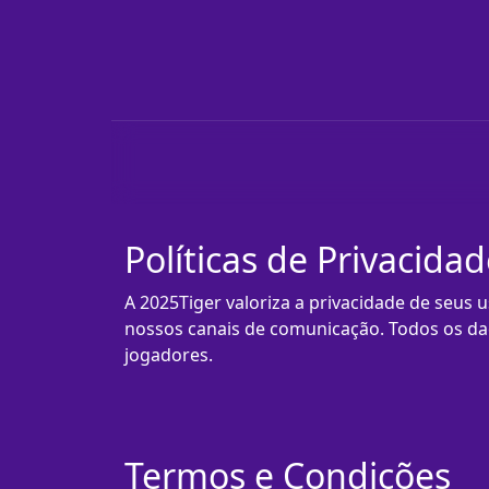
Políticas de Privacida
A 2025Tiger valoriza a privacidade de seus
nossos canais de comunicação. Todos os dad
jogadores.
Termos e Condições