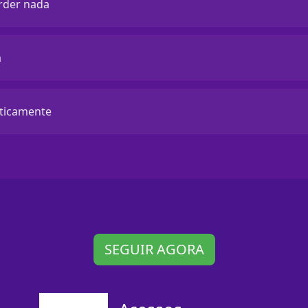
erder nada
a
aticamente
SEGUIR AGORA