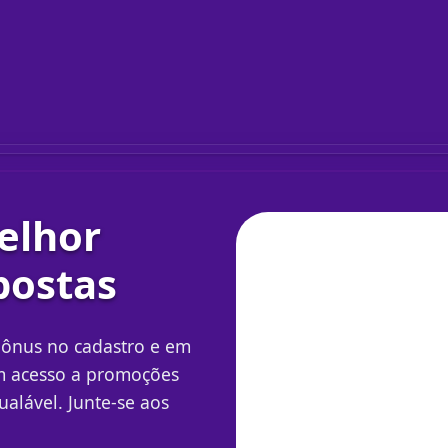
elhor
postas
bônus no cadastro e em
em acesso a promoções
ualável. Junte-se aos