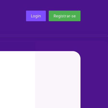
Login
Registrar-se