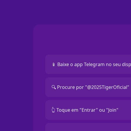
📱 Baixe o app Telegram no seu disp
🔍 Procure por "@2025TigerOficial"
👆 Toque em "Entrar" ou "Join"