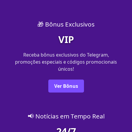
🎁 Bônus Exclusivos
VIP
Receba bônus exclusivos do Telegram,
promoções especiais e códigos promocionais
únicos!
Ver Bônus
📢 Notícias em Tempo Real
24/7