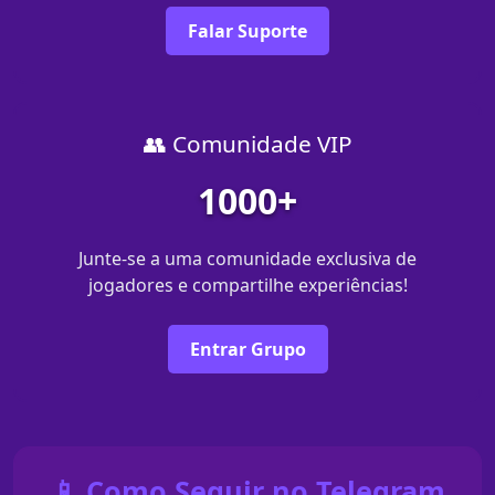
Falar Suporte
👥 Comunidade VIP
1000+
Junte-se a uma comunidade exclusiva de
jogadores e compartilhe experiências!
Entrar Grupo
📱 Como Seguir no Telegram