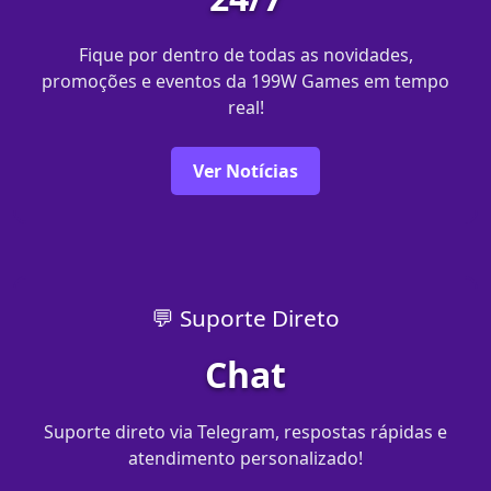
Fique por dentro de todas as novidades,
promoções e eventos da 199W Games em tempo
real!
Ver Notícias
💬 Suporte Direto
Chat
Suporte direto via Telegram, respostas rápidas e
atendimento personalizado!