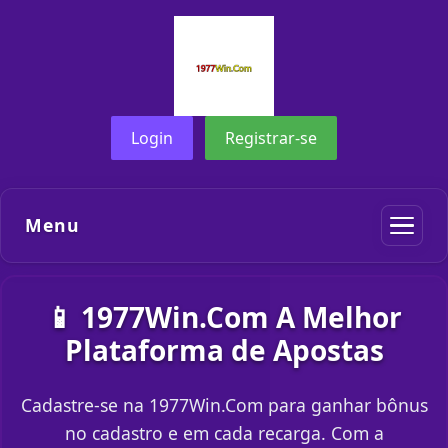
Login
Registrar-se
Menu
📱 1977Win.Com A Melhor
Plataforma de Apostas
Cadastre-se na 1977Win.Com para ganhar bônus
no cadastro e em cada recarga. Com a