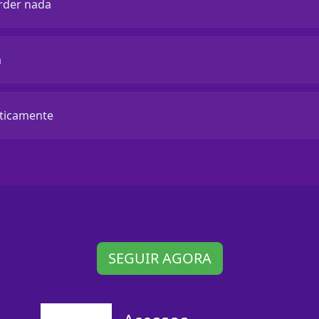
erder nada
a
aticamente
SEGUIR AGORA