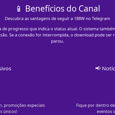
📱 Benefícios do Canal
Descubra as vantagens de seguir a 188W no Telegram
 de progresso que indica o status atual. O sistema também
são. Se a conexão for interrompida, o download pode se
parou.
sivos
📢 Notí
m, promoções especiais
Fique por dentro d
s únicos!
eventos 