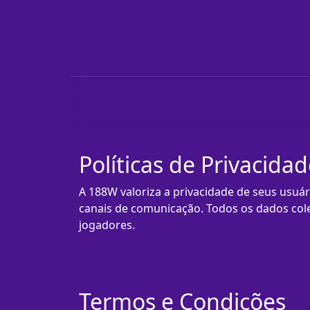
Políticas de Privacida
A 188W valoriza a privacidade de seus usu
canais de comunicação. Todos os dados cole
jogadores.
Termos e Condições