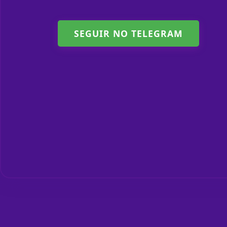
SEGUIR NO TELEGRAM