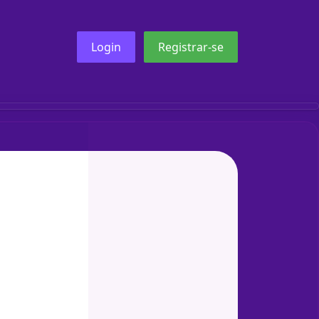
Login
Registrar-se