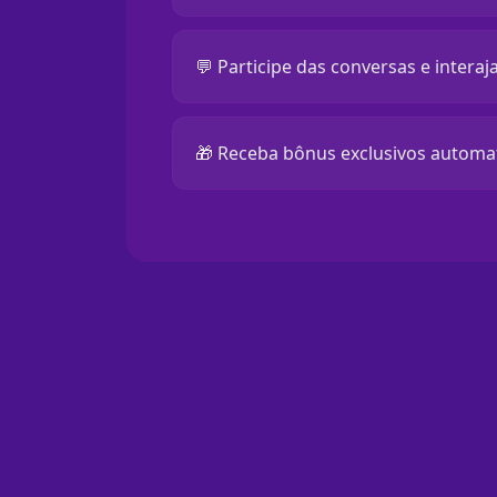
💬 Participe das conversas e interaj
🎁 Receba bônus exclusivos autom