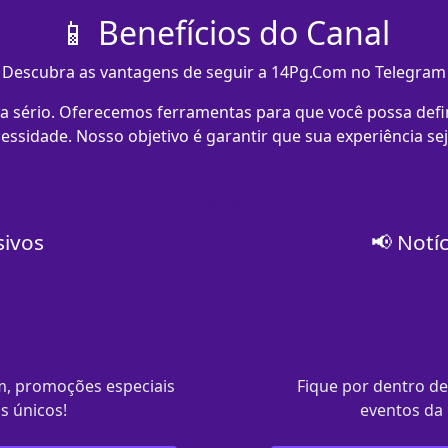
📱 Benefícios do Canal
Descubra as vantagens de seguir a 14Pg.Com no Telegram
 a sério. Oferecemos ferramentas para que você possa defin
essidade. Nosso objetivo é garantir que sua experiência se
sivos
📢 Notí
m, promoções especiais
Fique por dentro d
s únicos!
eventos da