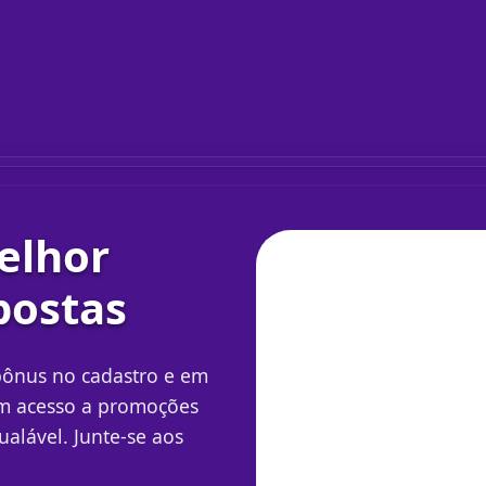
elhor
postas
bônus no cadastro e em
em acesso a promoções
ualável. Junte-se aos