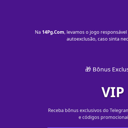
Na
14Pg.Com
, levamos o jogo responsável
autoexclusão, caso sinta nec
🎁 Bônus Exclu
VIP
Receba bônus exclusivos do Telegra
e códigos promocionai