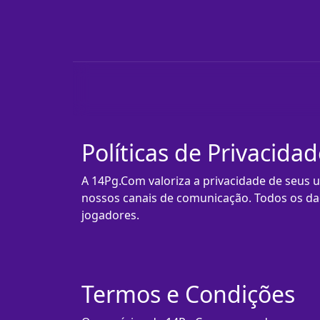
Políticas de Privacida
A 14Pg.Com valoriza a privacidade de seus
nossos canais de comunicação. Todos os dad
jogadores.
Termos e Condições