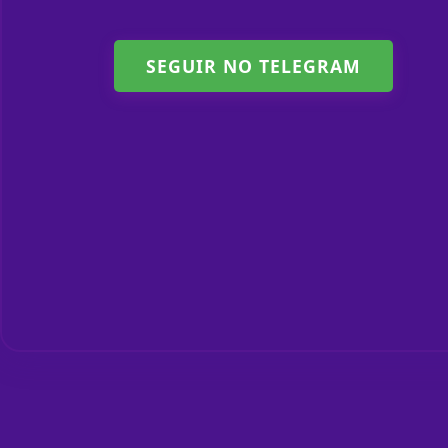
SEGUIR NO TELEGRAM