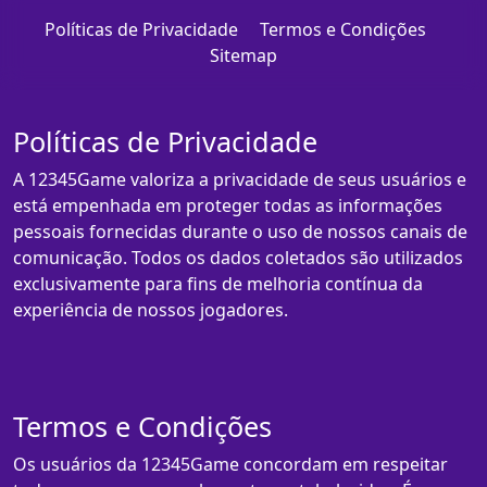
Políticas de Privacidade
Termos e Condições
Sitemap
Políticas de Privacidade
A 12345Game valoriza a privacidade de seus usuários e
está empenhada em proteger todas as informações
pessoais fornecidas durante o uso de nossos canais de
comunicação. Todos os dados coletados são utilizados
exclusivamente para fins de melhoria contínua da
experiência de nossos jogadores.
Termos e Condições
Os usuários da 12345Game concordam em respeitar