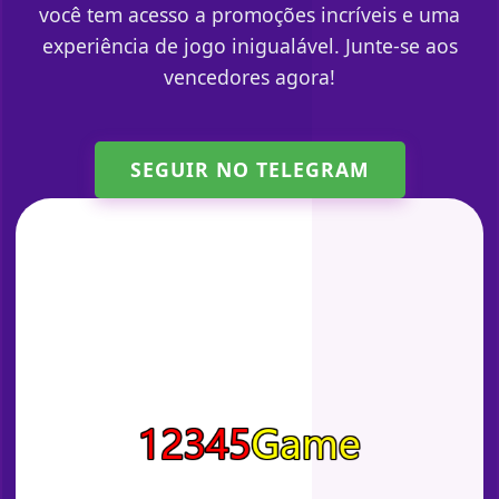
você tem acesso a promoções incríveis e uma
experiência de jogo inigualável. Junte-se aos
vencedores agora!
SEGUIR NO TELEGRAM