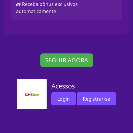
🎁 Receba bônus exclusivos
automaticamente
SEGUIR AGORA
Acessos
Login
Registrar-se