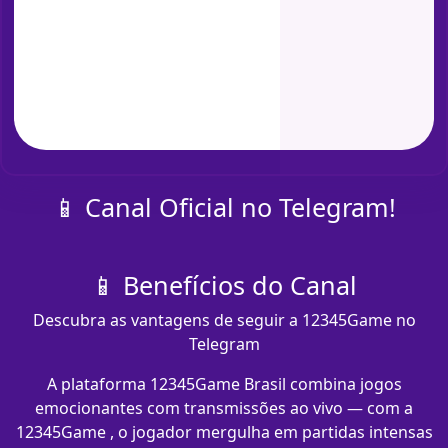
📱 Canal Oficial no Telegram!
📱 Benefícios do Canal
Descubra as vantagens de seguir a 12345Game no
Telegram
A plataforma 12345Game Brasil combina jogos
emocionantes com transmissões ao vivo — com a
12345Game , o jogador mergulha em partidas intensas