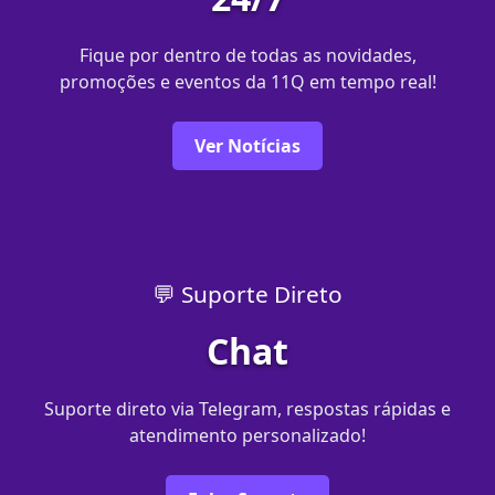
Fique por dentro de todas as novidades,
promoções e eventos da 11Q em tempo real!
Ver Notícias
💬 Suporte Direto
Chat
Suporte direto via Telegram, respostas rápidas e
atendimento personalizado!