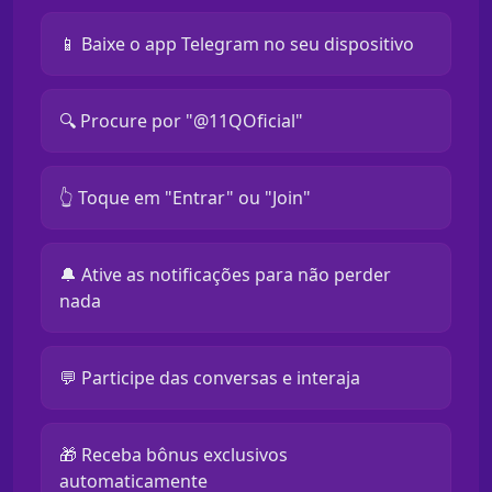
📱 Baixe o app Telegram no seu dispositivo
🔍 Procure por "@11QOficial"
👆 Toque em "Entrar" ou "Join"
🔔 Ative as notificações para não perder
nada
💬 Participe das conversas e interaja
🎁 Receba bônus exclusivos
automaticamente