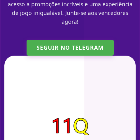
acesso a promoções incríveis e uma experiência
de jogo inigualável. Junte-se aos vencedores
agora!
SEGUIR NO TELEGRAM