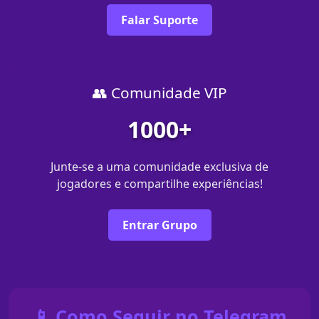
Falar Suporte
👥 Comunidade VIP
1000+
Junte-se a uma comunidade exclusiva de
jogadores e compartilhe experiências!
Entrar Grupo
📱 Como Seguir no Telegram