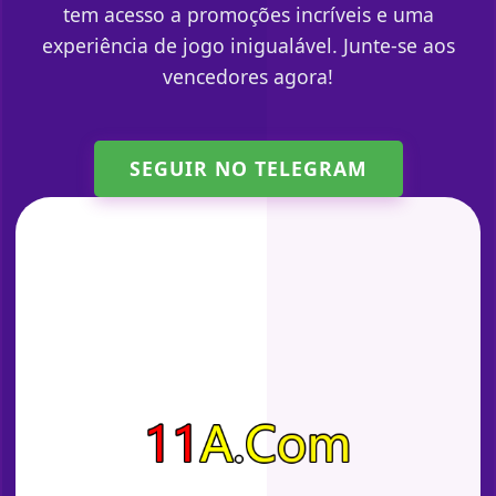
tem acesso a promoções incríveis e uma
experiência de jogo inigualável. Junte-se aos
vencedores agora!
SEGUIR NO TELEGRAM