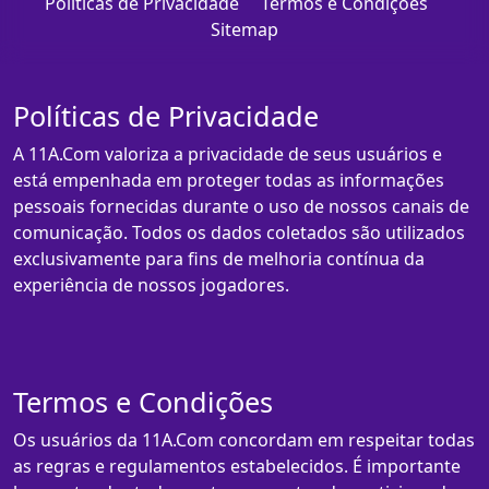
Políticas de Privacidade
Termos e Condições
Sitemap
Políticas de Privacidade
A 11A.Com valoriza a privacidade de seus usuários e
está empenhada em proteger todas as informações
pessoais fornecidas durante o uso de nossos canais de
comunicação. Todos os dados coletados são utilizados
exclusivamente para fins de melhoria contínua da
experiência de nossos jogadores.
Termos e Condições
Os usuários da 11A.Com concordam em respeitar todas
as regras e regulamentos estabelecidos. É importante