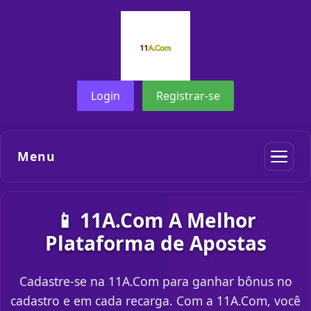
Login
Registrar-se
Menu
📱 11A.Com A Melhor
Plataforma de Apostas
Cadastre-se na 11A.Com para ganhar bônus no
cadastro e em cada recarga. Com a 11A.Com, você