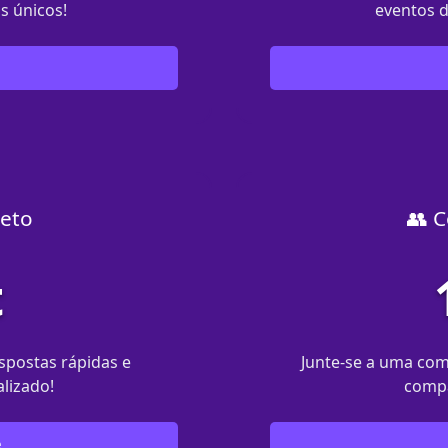
s únicos!
eventos d
reto
👥 
t
espostas rápidas e
Junte-se a uma com
lizado!
compa
e