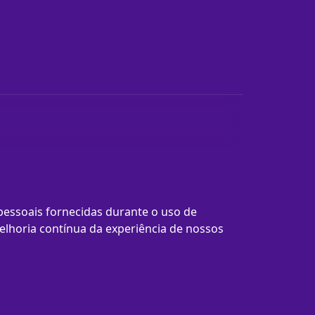
pessoais fornecidas durante o uso de
elhoria contínua da experiência de nossos