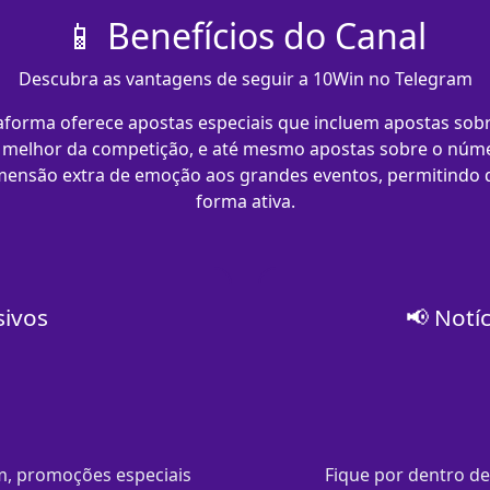
📱 Benefícios do Canal
Descubra as vantagens de seguir a 10Win no Telegram
aforma oferece apostas especiais que incluem apostas sobr
to o melhor da competição, e até mesmo apostas sobre o núm
ensão extra de emoção aos grandes eventos, permitindo qu
forma ativa.
sivos
📢 Notí
m, promoções especiais
Fique por dentro d