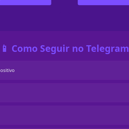
📱 Como Seguir no Telegram
ositivo