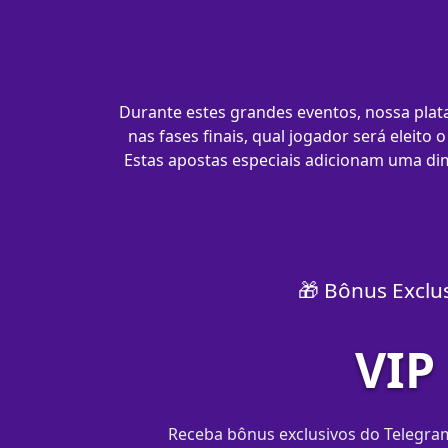
Durante estes grandes eventos, nossa plat
nas fases finais, qual jogador será elei
Estas apostas especiais adicionam uma dim
🎁 Bônus Exclu
VIP
Receba bônus exclusivos do Telegra