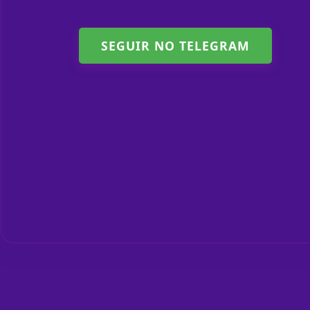
SEGUIR NO TELEGRAM