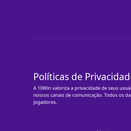
Políticas de Privacida
A 10Win valoriza a privacidade de seus usu
nossos canais de comunicação. Todos os dad
jogadores.