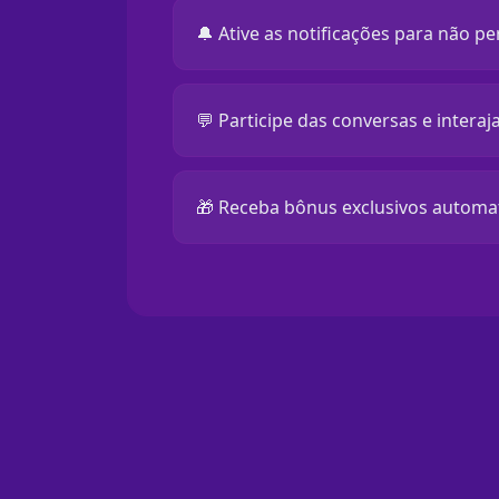
🔔 Ative as notificações para não p
💬 Participe das conversas e interaj
🎁 Receba bônus exclusivos autom